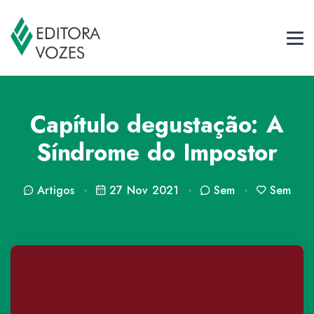
Capítulo degustação: A
Síndrome do Impostor
Artigos
27 Nov 2021
Sem
Sem