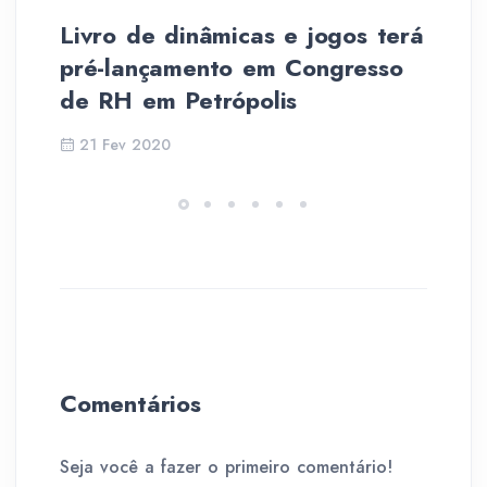
Livro de dinâmicas e jogos terá
Pe
pré-lançamento em Congresso
do
de RH em Petrópolis
21 Fev 2020
Comentários
Seja você a fazer o primeiro comentário!