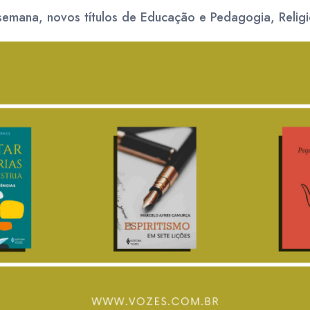
emana, novos títulos de Educação e Pedagogia, Religiõ