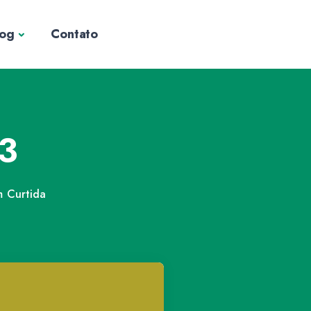
log
Contato
3
m
Curtida