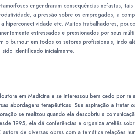
etamorfoses engendraram consequências nefastas, tais
rodutividade, a pressão sobre os empregados, a comp
, a hiperconectividade etc. Muitos trabalhadores, pouc
anentemente estressados e pressionados por seus múlti
 o burnout em todos os setores profissionais, indo a
sido identificado inicialmente.
outora em Medicina e se interessou bem cedo por rel
sas abordagens terapêuticas. Sua aspiração a tratar 
oração se realizou quando ela descobriu a comunicaçã
sde 1995, ela dá conferências e organiza ateliês sob
 É autora de diversas obras com a temática relações hu