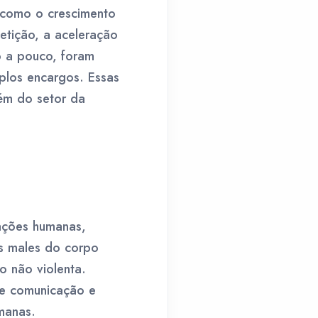
 como o crescimento
etição, a aceleração
o a pouco, foram
plos encargos. Essas
lém do setor da
ações humanas,
os males do corpo
o não violenta.
re comunicação e
manas.