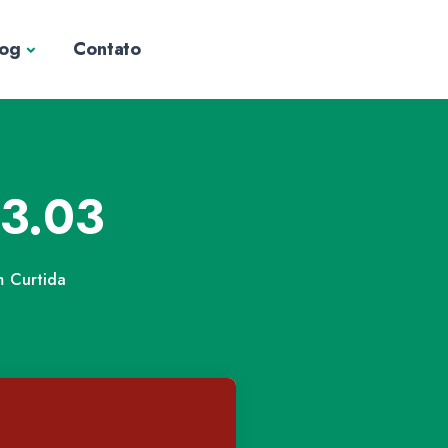
log
Contato
3.03
m
Curtida