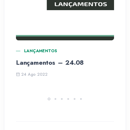
LANÇAMENTOS
Lançamentos – 24.08
He
24 Ago 2022