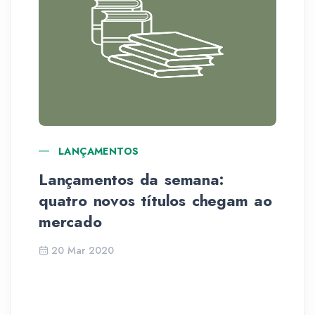
LANÇAMENTOS
Lançamentos da semana:
Ci
quatro novos títulos chegam ao
In
mercado
20 Mar 2020