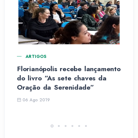
ARTIGOS
Florianópolis recebe lançamento
Se
do livro “As sete chaves da
no
Oração da Serenidade”
3
06 Ago 2019