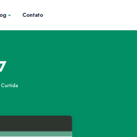
log
Contato
7
Curtida