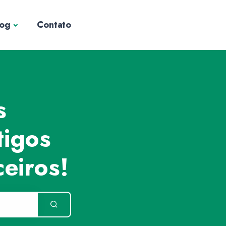
log
Contato
s
tigos
eiros!