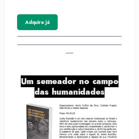
Adquira já
__________________________________________
__________________________________________
___
Um semeador no campo
das humanidades