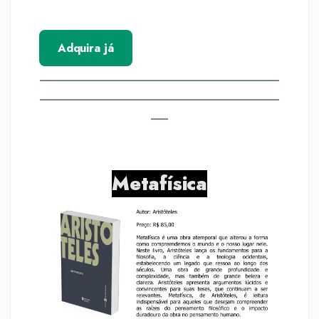
Adquira já
__________________________________________
__________________________________________
___
Metafísica