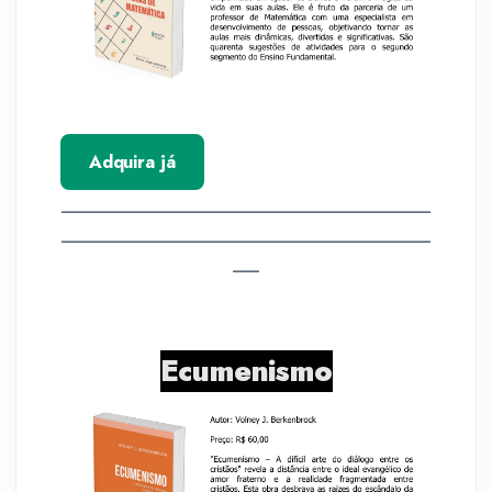
Adquira já
__________________________________________
__________________________________________
___
Ecumenismo