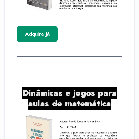
Adquira já
__________________________________________
__________________________________________
___
Dinâmicas e jogos para
aulas de matemática