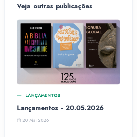
Veja outras publicações
LANÇAMENTOS
Lançamentos - 20.05.2026
Am
pr
20 Mai 2026
de