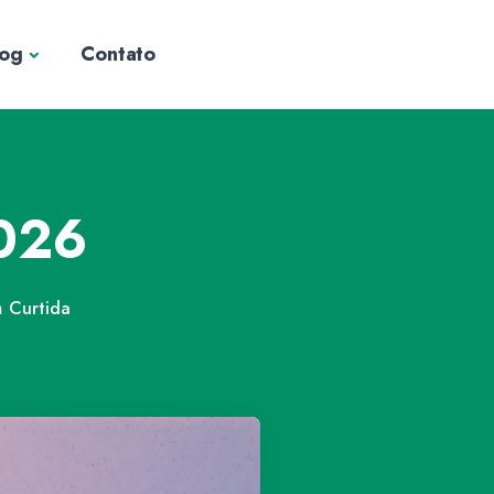
log
Contato
2026
m
Curtida