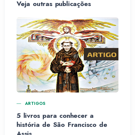
Veja outras publicações
ARTIGOS
5 livros para conhecer a
Av
história de São Francisco de
Po
Assis