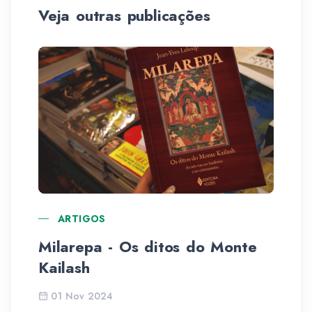
Veja outras publicações
ARTIGOS
La
Milarepa - Os ditos do Monte
Kailash
01 Nov 2024