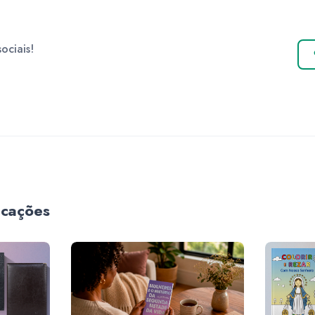
ociais!
icações