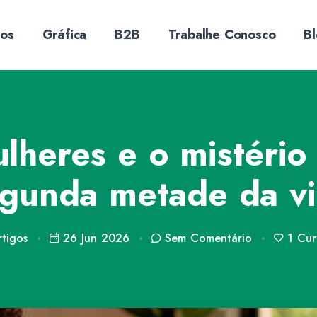
sos
Gráfica
B2B
Trabalhe Conosco
B
lheres e o mistério
gunda metade da v
rtigos
26 Jun 2026
Sem
Comentário
1
Curt