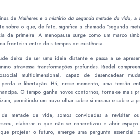
ginas de
Mulheres e o mistério da segunda metade da vida
, a 
nte sobre o que, de fato, significa a chamada “segunda me
cia da primeira. A menopausa surge como um marco simb
ma fronteira entre dois tempos de existência.
tude deixa de ser uma ideia distante e passa a se aprese
nino atravessa transformações profundas. Riedel compr
ssocial multidimensional, capaz de desencadear mudan
perda e libertação. Há, nesse momento, uma tensão ent
ancipa. O tempo ganha novos contornos, torna-se mais pre
izam, permitindo um novo olhar sobre si mesma e sobre a pró
 da metade da vida, somos convidadas a revisitar os 
esceu, elaborar o que não se concretizou e abrir espaço
que projetar o futuro, emerge uma pergunta essencial: