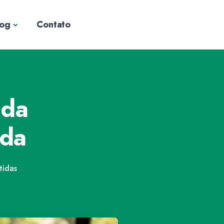
log
Contato
 da
ida
idas