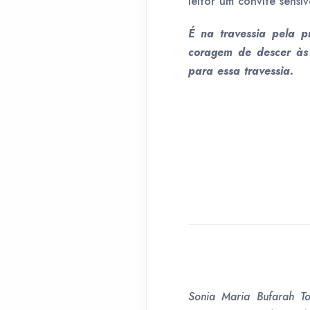
leitor um convite sensí
É na travessia pela p
coragem de descer às 
para essa travessia.
Sonia Maria Bufarah To