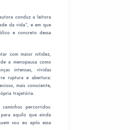
autora conduz a leitora
tade da vida”, e em que
ólico e concreto dessa
ntar com maior nitidez,
eende a menopausa como
ças intensas, vividas
re ruptura e abertura:
cioso, mais consciente,
pria trajetória.
caminhos percorridos:
 para aquilo que ainda
 quem sou eu após essa