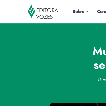
Sobre
Cur
Mu
se
A