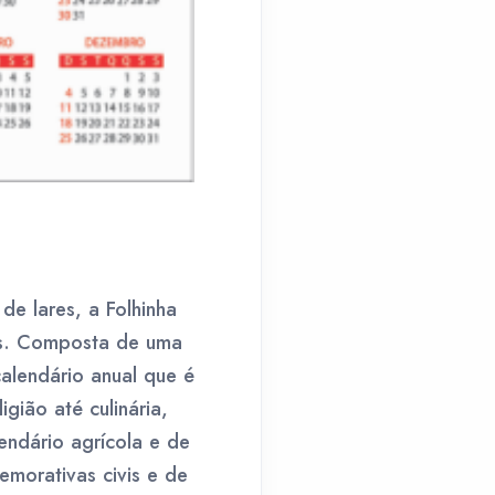
e lares, a Folhinha
ís. Composta de uma
lendário anual que é
gião até culinária,
endário agrícola e de
emorativas civis e de