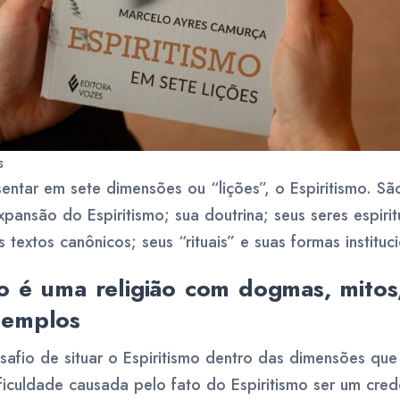
s
sentar em sete dimensões ou “lições”, o Espiritismo. Sã
pansão do Espiritismo; sua doutrina; seus seres espiritu
 textos canônicos; seus “rituais” e suas formas instituci
o é uma religião com dogmas, mitos, 
templos
esafio de situar o Espiritismo dentro das dimensões q
ificuldade causada pelo fato do Espiritismo ser um cre