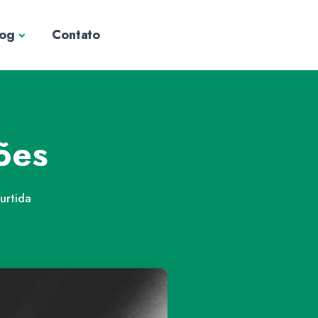
log
Contato
ções
rtida