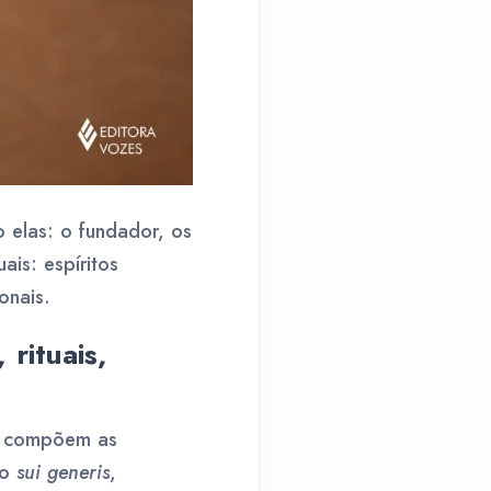
o elas: o fundador, os
ais: espíritos
onais.
rituais,
ue compõem as
do
sui generis
,