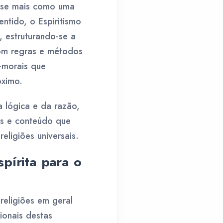
r-se mais como uma
entido, o Espiritismo
, estruturando-se a
com regras e métodos
o-morais que
óximo.
a lógica e da razão,
as e conteúdo que
eligiões universais.
pírita para o
religiões em geral
ionais destas