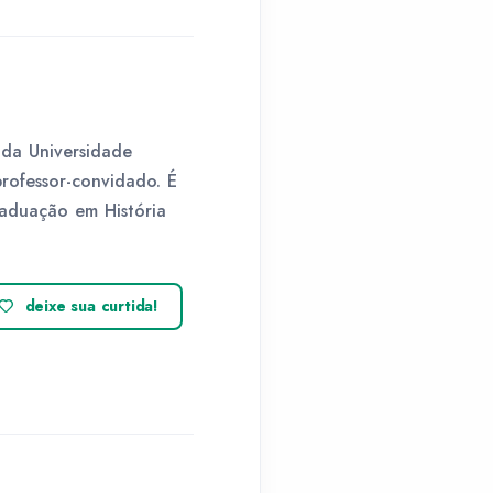
 da Universidade
professor-convidado. É
aduação em História
deixe sua curtida!