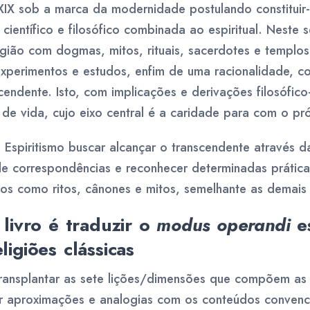
IX sob a marca da modernidade postulando constitui
científico e filosófico combinada ao espiritual. Neste s
igião com dogmas, mitos, rituais, sacerdotes e templos
 experimentos e estudos, enfim de uma racionalidade, 
cendente. Isto, com implicações e derivações filosófic
de vida, cujo eixo central é a caridade para com o pr
Espiritismo buscar alcançar o transcendente através d
le correspondências e reconhecer determinadas prátic
os como ritos, cânones e mitos, semelhante as demais r
 livro é traduzir o
modus operandi
es
igiões clássicas
transplantar as sete lições/dimensões que compõem as 
or aproximações e analogias com os conteúdos convenc