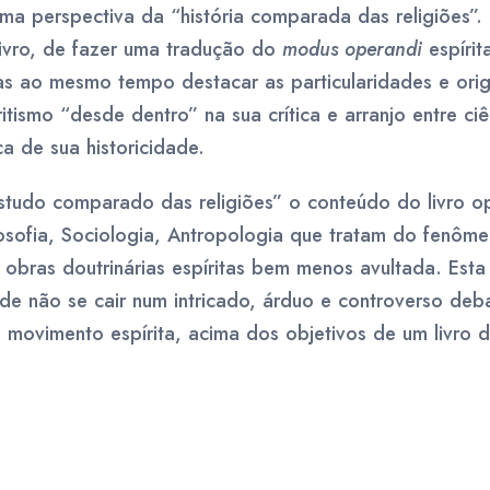
uma perspectiva da “história comparada das religiões”.
ivro, de fazer uma tradução do
modus operandi
espírit
mas ao mesmo tempo destacar as particularidades e orig
itismo “desde dentro” na sua crítica e arranjo entre ciên
a de sua historicidade.
studo comparado das religiões” o conteúdo do livro opt
losofia, Sociologia, Antropologia que tratam do fenôme
 obras doutrinárias espíritas bem menos avultada. Esta
de não se cair num intricado, árduo e controverso deba
 movimento espírita, acima dos objetivos de um livro d