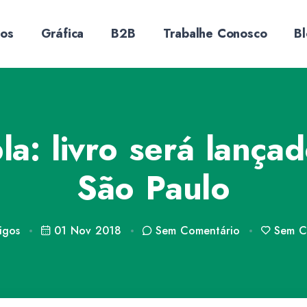
sos
Gráfica
B2B
Trabalhe Conosco
B
la: livro será lança
São Paulo
igos
01 Nov 2018
Sem
Comentário
Sem
Cu