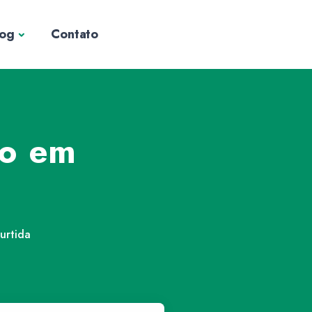
log
Contato
do em
rtida