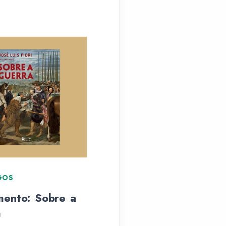
GOS
ARTIGOS
ento: Sobre a
Livro “Viver e
a
Celebrar” será lançad