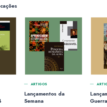
icações
ARTIGOS
ARTI
Lançamentos da
Lançam
4
Semana
Guerr