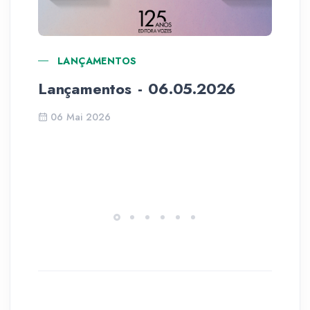
LANÇAMENTOS
Lançamentos - 06.05.2026
Li
Ju
06 Mai 2026
ga
la