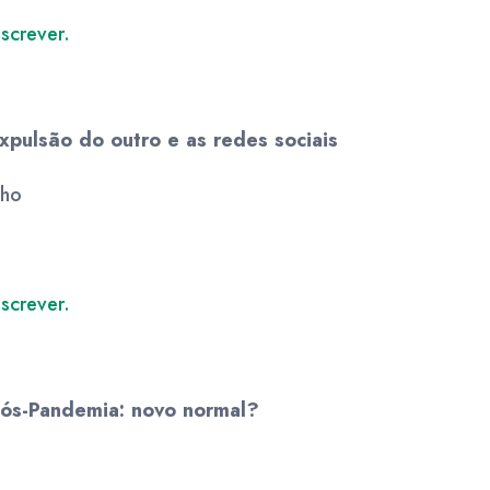
screver.
xpulsão do outro e as redes sociais
lho
screver.
ós-Pandemia: novo normal?