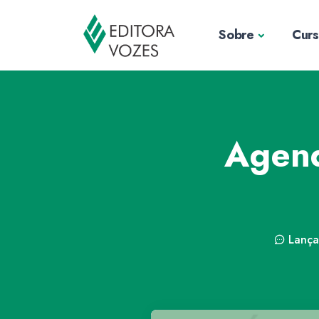
Sobre
Cur
Agend
Lanç