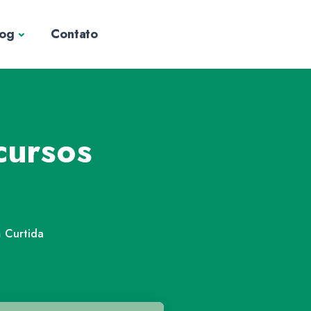
log
Contato
cursos
m
Curtida