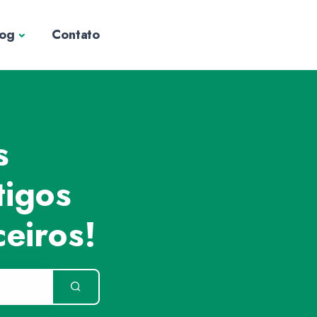
log
Contato
s
tigos
eiros!