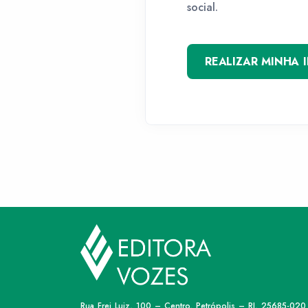
social.
REALIZAR MINHA 
Rua Frei Luiz, 100 – Centro, Petrópolis – RJ, 25685-020