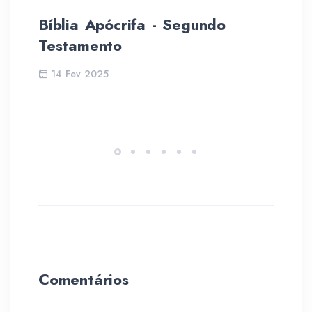
Bíblia Apócrifa - Segundo
La
Testamento
14 Fev 2025
Comentários