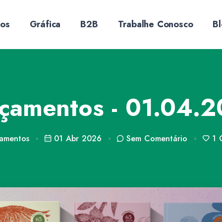
sos
Gráfica
B2B
Trabalhe Conosco
B
çamentos - 01.04.
amentos
01 Abr 2026
Sem
Comentário
1
C