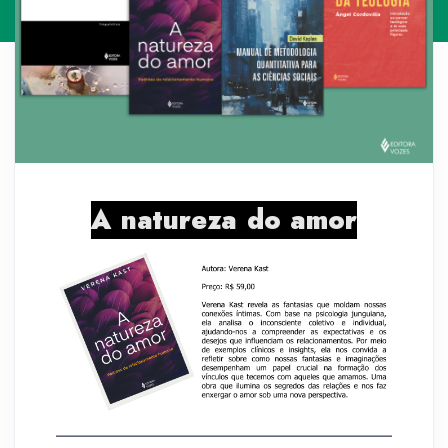
A natureza do amor
__________________________________________