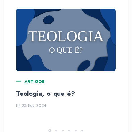
ARTIGOS
Teologia, o que é?
La
23 Fev 2024