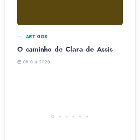
ARTIGOS
O caminho de Clara de Assis
Di
re
08 Out 2020
M